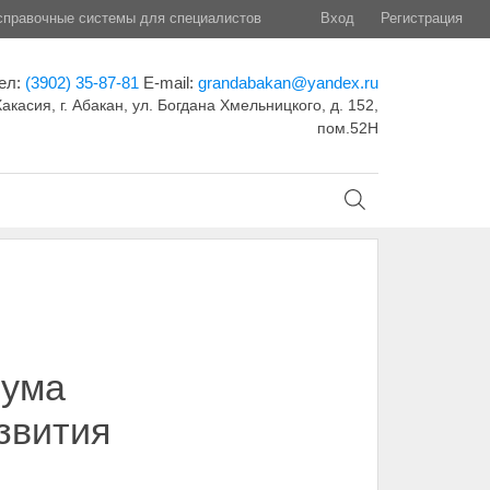
правочные системы для специалистов
Вход
Регистрация
ел:
(3902) 35-87-81
E-mail:
grandabakan@yandex.ru
акасия, г. Абакан, ул. Богдана Хмельницкого, д. 152,
пом.52Н
иума
звития