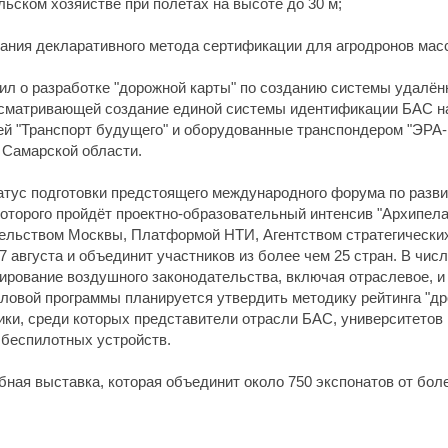
ьском хозяйстве при полётах на высоте до 30 м;
ания декларативного метода сертификации для агродронов массо
ил о разработке "дорожной карты" по созданию системы удалё
усматривающей создание единой системы идентификации БАС 
ией "Транспорт будущего" и оборудованные транспондером "ЭР
 Самарской области.
татус подготовки предстоящего международного форума по разв
которого пройдёт проектно-образовательный интенсив "Архипел
тельством Москвы, Платформой НТИ, Агентством стратегических
7 августа и объединит участников из более чем 25 стран. В чис
рование воздушного законодательства, включая отраслевое, и 
еловой программы планируется утвердить методику рейтинга "др
ники, среди которых представители отрасли БАС, университетов
 беспилотных устройств.
ная выставка, которая объединит около 750 экспонатов от боле