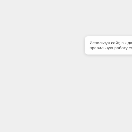
Используя сайт, вы д
правильную работу са
Полезная информация
Контакт
Контакты
Телефон
(3902) 35
Наши партнеры
E-mail:
Статус систем «Техэксперт»
grandaba