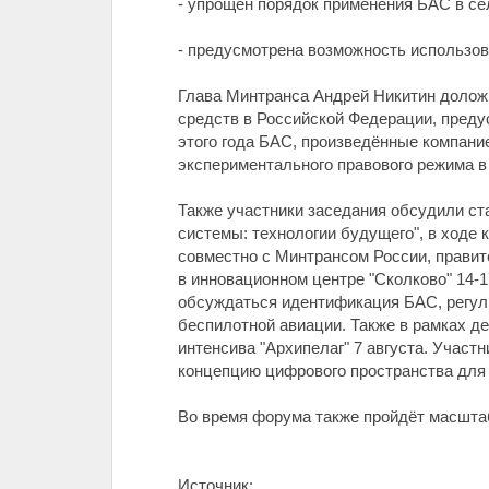
- упрощён порядок применения БАС в сел
- предусмотрена возможность использов
Глава Минтранса Андрей Никитин долож
средств в Российской Федерации, пред
этого года БАС, произведённые компан
экспериментального правового режима в
Также участники заседания обсудили с
системы: технологии будущего", в ходе 
совместно с Минтрансом России, прави
в инновационном центре "Сколково" 14-1
обсуждаться идентификация БАС, регули
беспилотной авиации. Также в рамках д
интенсива "Архипелаг" 7 августа. Участ
концепцию цифрового пространства для
Во время форума также пройдёт масштаб
Источник: