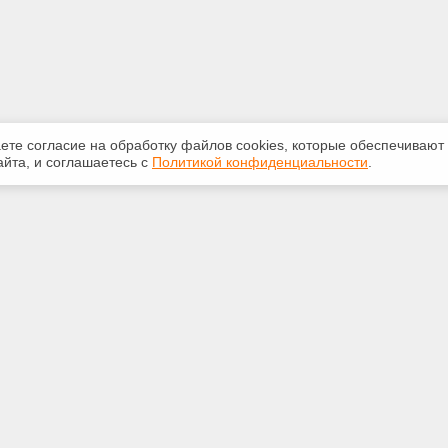
аете согласие на обработку файлов сооkiеs, которые обеспечивают
йта, и соглашаетесь с
Политикой конфиденциальности
.
ная информация
Сервисы
:
Специализированные онлайн-
издания
-87-81
Регулярная новостная рассылка
kan@yandex.ru
Служба поддержки пользователей
«Кодекс» и «Техэксперт»