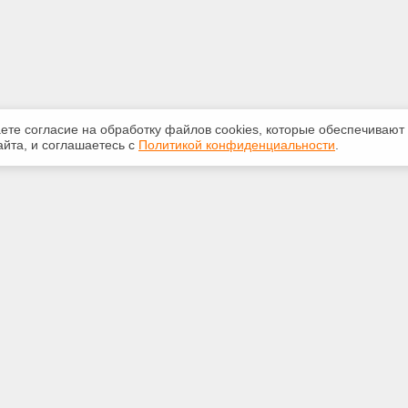
аете согласие на обработку файлов сооkiеs, которые обеспечивают
йта, и соглашаетесь с
Политикой конфиденциальности
.
ная информация
Сервисы
:
Специализированные онлайн-
издания
-87-81
Регулярная новостная рассылка
kan@yandex.ru
Служба поддержки пользователей
«Кодекс» и «Техэксперт»