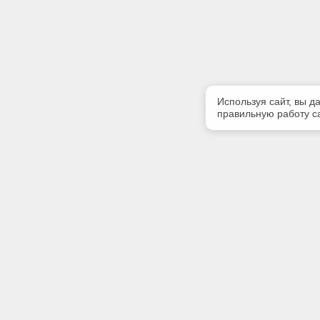
Используя сайт, вы д
правильную работу са
Полезная информация
Контакт
Контакты
Телефон
(3902) 35
Наши партнеры
E-mail:
Статус систем «Техэксперт»
grandaba
Адрес: