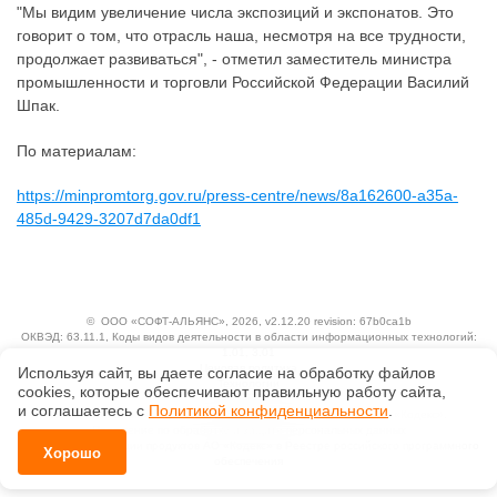
"Мы видим увеличение числа экспозиций и экспонатов. Это
говорит о том, что отрасль наша, несмотря на все трудности,
продолжает развиваться", - отметил заместитель министра
промышленности и торговли Российской Федерации Василий
Шпак.
По материалам:
https://minpromtorg.gov.ru/press-centre/news/8a162600-a35a-
485d-9429-3207d7da0df1
©
ООО «СОФТ-АЛЬЯНС»
, 2026, v2.12.20 revision: 67b0ca1b
ОКВЭД: 63.11.1, Коды видов деятельности в области информационных технологий:
1.01, 3.01
Ценовая политика
Используя сайт, вы даете согласие на обработку файлов
Технологии
сооkiеs, которые обеспечивают правильную работу сайта,
и соглашаетесь с
Политикой конфиденциальности
.
Исключительные авторские и смежные права принадлежат АО «Кодекс».
Положение по обработке и защите персональных данных
Справка о регистрации продуктов АО «Кодекс» в Реестре российского программного
Хорошо
обеспечения