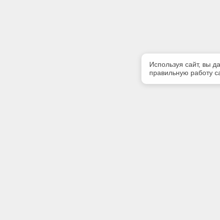
Используя сайт, вы д
правильную работу са
Полезная информация
Контакт
Контакты
Телефон
(3902) 35
Наши партнеры
E-mail:
Статус систем «Техэксперт»
grandaba
Адрес: