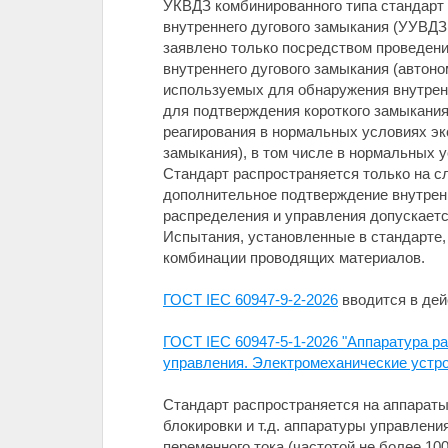
УКВДЗ комбинированного типа стандарт
внутреннего дугового замыкания (УУВДЗ
заявлено только посредством проведени
внутреннего дугового замыкания (автон
используемых для обнаружения внутренн
для подтверждения короткого замыкания
реагирования в нормальных условиях экс
замыкания), в том числе в нормальных 
Стандарт распространяется только на с
дополнительное подтверждение внутренн
распределения и управления допускаетс
Испытания, установленные в стандарте,
комбинации проводящих материалов.
ГОСТ IEC 60947-9-2-2026
вводится в дейс
ГОСТ IEC 60947-5-1-2026 "Аппаратура р
управления. Электромеханические устро
Стандарт распространяется на аппараты
блокировки и т.д. аппаратуры управлен
переменного тока (частотой не более 100