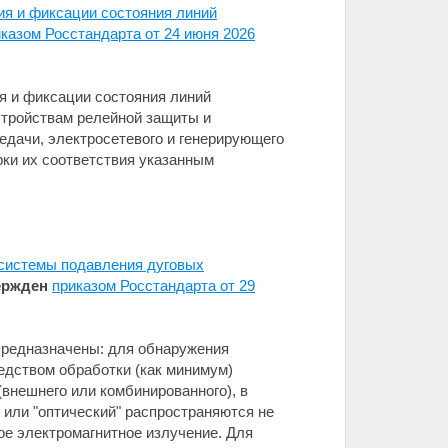
ия и фиксации состояния линий
казом Росстандарта от 24 июня 2026
я и фиксации состояния линий
стройствам релейной защиты и
едачи, электросетевого и генерирующего
рки их соответствия указанным
 системы подавления дуговых
ержден
приказом Росстандарта от 29
 предназначены: для обнаружения
едством обработки (как минимум)
(внешнего или комбинированного), в
 или "оптический" распространяются не
ое электромагнитное излучение. Для