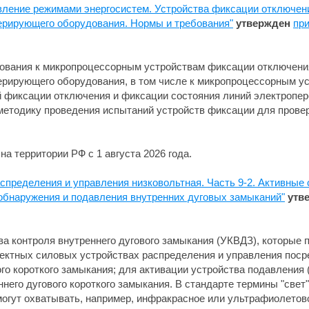
вление режимами энергосистем. Устройства фиксации отключен
нерирующего оборудования. Нормы и требования"
утвержден
при
бования к микропроцессорным устройствам фиксации отключени
нерирующего оборудования, в том числе к микропроцессорным у
й фиксации отключения и фиксации состояния линий электропер
методику проведения испытаний устройств фиксации для прове
на территории РФ с 1 августа 2026 года.
аспределения и управления низковольтная. Часть 9-2. Активные
обнаружения и подавления внутренних дуговых замыканий"
утв
ва контроля внутреннего дугового замыкания (УКВДЗ), которые
лектных силовых устройствах распределения и управления поср
го короткого замыкания; для активации устройства подавления 
его дугового короткого замыкания. В стандарте термины "свет"
могут охватывать, например, инфракрасное или ультрафиолетов