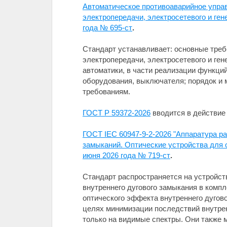
Автоматическое противоаварийное упра
электропередачи, электросетевого и ге
года № 695-ст
.
Стандарт устанавливает: основные тре
электропередачи, электросетевого и ге
автоматики, в части реализации функци
оборудования, выключателя; порядок и 
требованиям.
ГОСТ Р 59372-2026
вводится в действие 
ГОСТ IEC 60947-9-2-2026 "Аппаратура р
замыканий. Оптические устройства для 
июня 2026 года № 719-ст
.
Стандарт распространяется на устройст
внутреннего дугового замыкания в комп
оптического эффекта внутреннего дугово
целях минимизации последствий внутренн
только на видимые спектры. Они также 