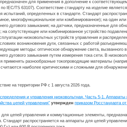
 предназначен для применения в дополнение к соответствующе
 по IEC/TS 63107). Соответствие стандарту на изделие являетс
я испытаний, определенных в стандарте. Стандарт распростран
омное, многофункциональное или комбинированное); на один или
его дугового замыкания; на датчики, предназначенные для об
; на сопутствующее или комбинированное устройство подавлен
плуатации низковольтных устройств управления и распределения
условиях возникновения дуги, связанных с работой разъединяю
ледующие методы: оптическое обнаружение света, вызванного 
его дугового замыкания путем измерения тока сети. В низково
я применять разнообразные токопроводящие материалы (наприм
 считаются наиболее критическими и сложными для обнаружения
твие на территории РФ с 1 августа 2026 года.
аспределения и управления низковольтная. Часть 5-1. Аппарат
йства цепей управления"
утвержден
приказом Росстандарта от
 для цепей управления и коммутационные элементы, предназна
ия. Стандарт распространяется на аппараты для цепей управлен
0 Гц) или 600 В постоянного тока.