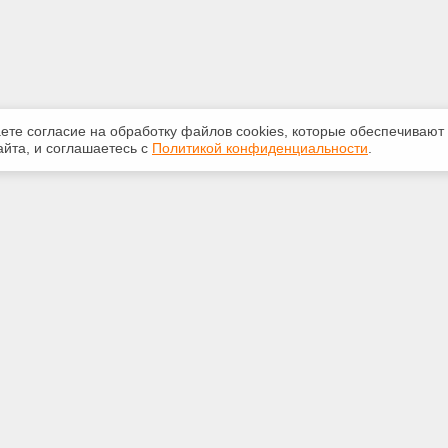
аете согласие на обработку файлов сооkiеs, которые обеспечивают
йта, и соглашаетесь с
Политикой конфиденциальности
.
ная информация
Сервисы
:
Специализированные онлайн-
издания
-87-81
Регулярная новостная рассылка
kan@yandex.ru
Служба поддержки пользователей
«Кодекс» и «Техэксперт»