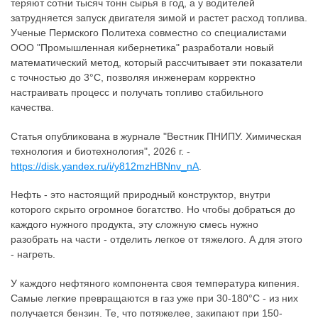
теряют сотни тысяч тонн сырья в год, а у водителей
затрудняется запуск двигателя зимой и растет расход топлива.
Ученые Пермского Политеха совместно со специалистами
ООО "Промышленная кибернетика" разработали новый
математический метод, который рассчитывает эти показатели
с точностью до 3°C, позволяя инженерам корректно
настраивать процесс и получать топливо стабильного
качества.
Статья опубликована в журнале "Вестник ПНИПУ. Химическая
технология и биотехнология", 2026 г. -
https://disk.yandex.ru/i/y812mzHBNnv_nA
.
Нефть - это настоящий природный конструктор, внутри
которого скрыто огромное богатство. Но чтобы добраться до
каждого нужного продукта, эту сложную смесь нужно
разобрать на части - отделить легкое от тяжелого. А для этого
- нагреть.
У каждого нефтяного компонента своя температура кипения.
Самые легкие превращаются в газ уже при 30-180°C - из них
получается бензин. Те, что потяжелее, закипают при 150-