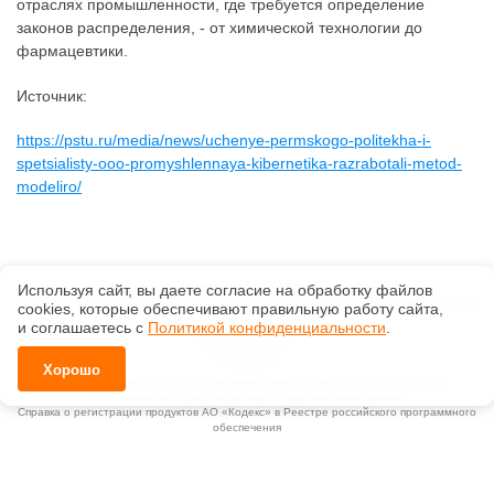
отраслях промышленности, где требуется определение
законов распределения, - от химической технологии до
фармацевтики.
Источник:
https://pstu.ru/media/news/uchenye-permskogo-politekha-i-
spetsialisty-ooo-promyshlennaya-kibernetika-razrabotali-metod-
modeliro/
Используя сайт, вы даете согласие на обработку файлов
©
ООО «СОФТ-АЛЬЯНС»
, 2026, v2.12.20 revision: 67b0ca1b
ОКВЭД: 63.11.1, Коды видов деятельности в области информационных технологий:
сооkiеs, которые обеспечивают правильную работу сайта,
1.01, 3.01
и соглашаетесь с
Политикой конфиденциальности
.
Ценовая политика
Технологии
Хорошо
Исключительные авторские и смежные права принадлежат АО «Кодекс».
Положение по обработке и защите персональных данных
Справка о регистрации продуктов АО «Кодекс» в Реестре российского программного
обеспечения