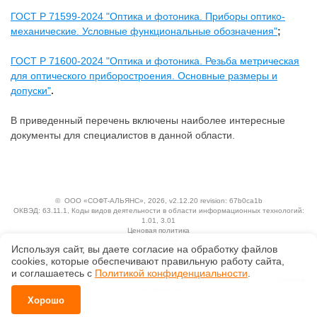
ГОСТ Р 71599-2024 "Оптика и фотоника. Приборы оптико-
механические. Условные функциональные обозначения"
;
ГОСТ Р 71600-2024 "Оптика и фотоника. Резьба метрическая
для оптического приборостроения. Основные размеры и
допуски"
.
В приведенный перечень включены наиболее интересные
документы для специалистов в данной области.
©
ООО «СОФТ-АЛЬЯНС»
, 2026, v2.12.20 revision: 67b0ca1b
ОКВЭД: 63.11.1, Коды видов деятельности в области информационных технологий:
1.01, 3.01
Ценовая политика
Технологии
Используя сайт, вы даете согласие на обработку файлов
сооkiеs, которые обеспечивают правильную работу сайта,
Исключительные авторские и смежные права принадлежат АО «Кодекс».
Положение по обработке и защите персональных данных
и соглашаетесь с
Политикой конфиденциальности
.
Справка о регистрации продуктов АО «Кодекс» в Реестре российского программного
обеспечения
Хорошо