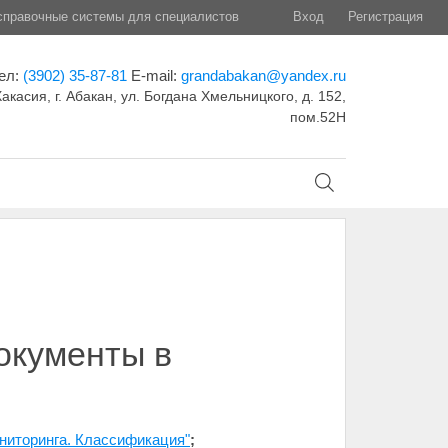
правочные системы для специалистов
Вход
Регистрация
ел:
(3902) 35-87-81
E-mail:
grandabakan@yandex.ru
акасия, г. Абакан, ул. Богдана Хмельницкого, д. 152,
пом.52Н
документы в
ониторинга. Классификация"
;