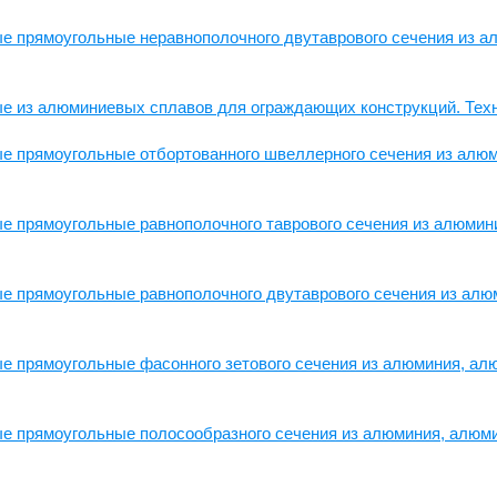
е прямоугольные неравнополочного двутаврового сечения из а
е из алюминиевых сплавов для ограждающих конструкций. Техн
е прямоугольные отбортованного швеллерного сечения из алю
е прямоугольные равнополочного таврового сечения из алюмин
е прямоугольные равнополочного двутаврового сечения из алю
е прямоугольные фасонного зетового сечения из алюминия, ал
е прямоугольные полосообразного сечения из алюминия, алюми