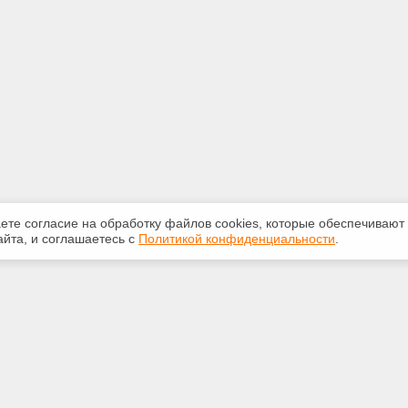
аете согласие на обработку файлов сооkiеs, которые обеспечивают
йта, и соглашаетесь с
Политикой конфиденциальности
.
ная информация
Сервисы
:
Специализированные онлайн-
издания