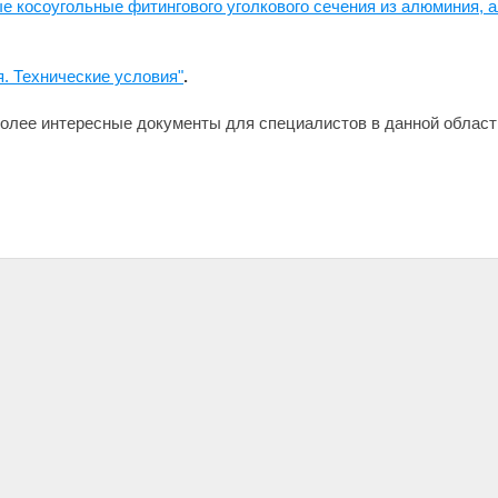
 косоугольные фитингового уголкового сечения из алюминия, 
. Технические условия"
.
олее интересные документы для специалистов в данной област