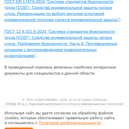
ГОСТ EN 17479-2024 "Система стандартов безопасности
труда (ССБТ). Средства индивидуальной защиты органа
слуха. Рекомендации по выбору методов испытаний
индивидуальной подгонки средств индивидуальной защиты"
;
ГОСТ 12.4.321.8-2024 "Система стандартов безопасности
труда (ССБТ). Средства индивидуальной защиты органа
слуха. Требования безопасности. Часть 8. Противошумные
наушники с воспроизведением развлекательных
аудиопрограмм"
.
В приведенный перечень включены наиболее интересные
документы для специалистов в данной области.
©
ООО «СОФТ-АЛЬЯНС»
, 2026, v2.12.20 revision: 67b0ca1b
ОКВЭД: 63.11.1, Коды видов деятельности в области информационных технологий:
1.01, 3.01
Ценовая политика
Используя сайт, вы даете согласие на обработку файлов
Технологии
сооkiеs, которые обеспечивают правильную работу сайта,
и соглашаетесь с
Политикой конфиденциальности
.
Исключительные авторские и смежные права принадлежат АО «Кодекс».
Положение по обработке и защите персональных данных