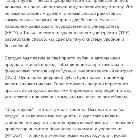
"Энергорубль" - особая цифровая валюта, привязанная не к
деньгам, а к реально потраченному электричеству и теплу. Это
не замена обычным рублям, а новый способ расчётов за
коммунальные услуги и энергию для бизнеса. Ученые
Кабардино-Балкарского государственного университета
(КБГУ) и Тольяттинского государственного университет (ТГУ)
разработали способ, как сделать такую систему удобной и
безопасной.
Сегодня мы платим за свет просто рубли, а авторы идеи
предлагают иной подход - объединение энергетических и
финансовых потоков через "умный" энергосервисный контракт
(ЭСК). Пусть один цифровой рубль будет равен, например,
десяти киловатт-часам. Тогда стоимость энергии перестанет
прыгать из-за курсов валют или биржевых спекуляций, потому
что окажется привязана к тому, что мы реально потребляем.
"Энергорубль" - это как "умная" копилка. Вы платите не "за
воздух", а за конкретную мощность. И курс такой валюты
стабилен, потому что энергия нужна всем и всегда", - поясняет
профессор института финансов, экономики и управления
(ИФЭиУ) ТГУ, доктор экономических наук Людмила Глухова.