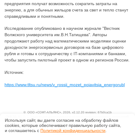
предприятия получат возможность сократить затраты на
энергию, а для обычных жильцов счета за свет и тепло станут
справедливыми и понятными.
Исследование опубликовано в научном журнале "Вестник
Волжского университета им.В.Н.Татищева". Авторы
продолжают работу над математическими моделями оценки
доходности энергосервисных договоров на базе цифрового
рубля и готовы к сотрудничеству с IT-компаниями и банками,
чтобы запустить пилотный проект в одном из регионов России.
Источник:
https://www.tltsu.ru/news/v_rossii_mozet_poiavitsia_energorubl
©
ООО «СОФТ-АЛЬЯНС»
, 2026, v2.12.20 revision: 67b0ca1b
ОКВЭД: 63.11.1, Коды видов деятельности в области информационных технологий:
Используя сайт, вы даете согласие на обработку файлов
1.01, 3.01
сооkiеs, которые обеспечивают правильную работу сайта,
Ценовая политика
Технологии
и соглашаетесь с
Политикой конфиденциальности
.