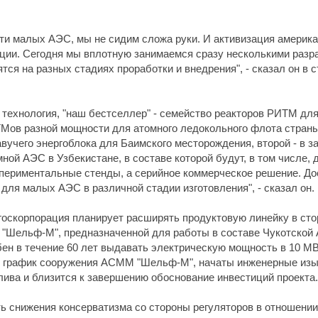
и малых АЭС, мы не сидим сложа руки. И активизация американ
ции. Сегодня мы вплотную занимаемся сразу несколькими разр
я на разных стадиях проработки и внедрения", - сказал он в с
 технология, "наш бестселлер" - семейство реакторов РИТМ дл
Мов разной мощности для атомного ледокольного флота страны. 
авучего энергоблока для Баимского месторождения, второй - в 
ой АЭС в Узбекистане, в составе которой будут, в том числе, 
кспериментальные стенды, а серийное коммерческое решение. До
 для малых АЭС в различной стадии изготовления", - сказал он.
, госкорпорация планирует расширять продуктовую линейку в ст
е "Шельф-М", предназначенной для работы в составе Чукотско
ен в течение 60 лет выдавать электрическую мощность в 10 МВт
ан график сооружения АСММ "Шельф-М", начаты инженерные из
лива и близится к завершению обоснование инвестиций проекта.
ь снижения консерватизма со стороны регуляторов в отношении