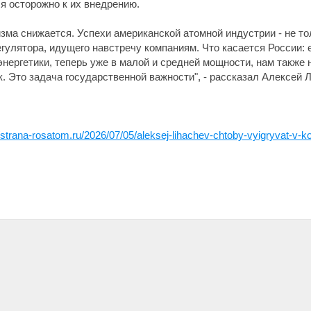
я осторожно к их внедрению.
зма снижается. Успехи американской атомной индустрии - не то
егулятора, идущего навстречу компаниям. Что касается России:
нергетики, теперь уже в малой и средней мощности, нам также 
. Это задача государственной важности", - рассказал Алексей 
//strana-rosatom.ru/2026/07/05/aleksej-lihachev-chtoby-vyigryvat-v-ko