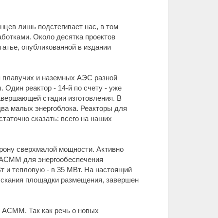
цев лишь подстегивает нас, в том
аботками. Около десятка проектов
татье, опубликованной в издании
я плавучих и наземных АЭС разной
Один реактор - 14-й по счету - уже
завершающей стадии изготовления. В
два малых энергоблока. Реакторы для
статочно сказать: всего на наших
орону сверхмалой мощности. Активно
й АСММ для энергообеспечения
 и тепловую - в 35 МВт. На настоящий
ыскания площадки размещения, завершен
 АСММ. Так как речь о новых