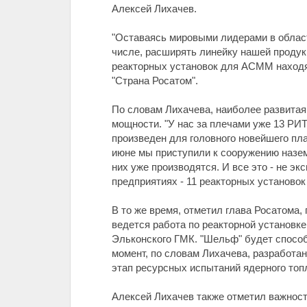
Алексей Лихачев.
"Оставаясь мировыми лидерами в област
числе, расширять линейку нашей продук
реакторных установок для АСММ находятс
"Страна Росатом".
По словам Лихачева, наиболее развитая
мощности. "У нас за плечами уже 13 РИТ
произведен для головного новейшего пл
июне мы приступили к сооружению наземн
них уже производятся. И все это - не э
предприятиях - 11 реакторных установок
В то же время, отметил глава Росатома
ведется работа по реакторной установк
Эльконского ГМК. "Шельф" будет способ
момент, по словам Лихачева, разработ
этап ресурсных испытаний ядерного топ
Алексей Лихачев также отметил важност