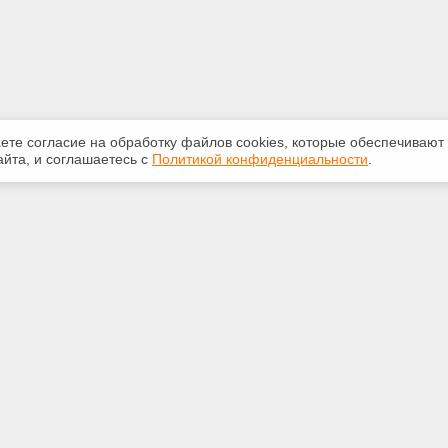
аете согласие на обработку файлов сооkiеs, которые обеспечивают
йта, и соглашаетесь с
Политикой конфиденциальности
.
ная информация
Сервисы
:
Специализированные онлайн-
издания
-87-81
Регулярная новостная рассылка
kan@yandex.ru
Служба поддержки пользователей
«Кодекс» и «Техэксперт»