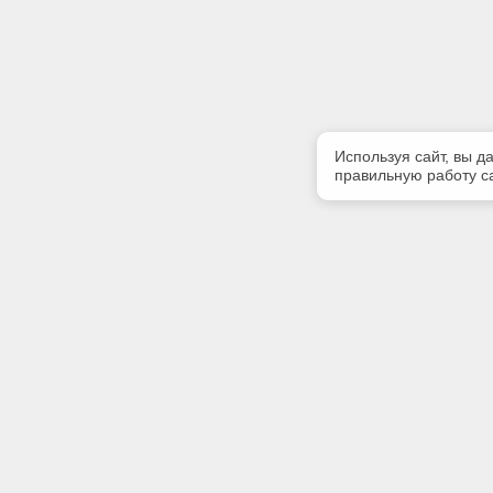
Используя сайт, вы д
правильную работу са
Полезная информация
Контакт
Контакты
Телефон
(3902) 35
Наши партнеры
E-mail:
Статус систем «Техэксперт»
grandaba
Адрес: