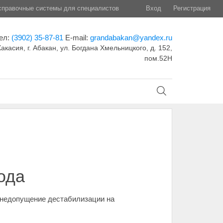
правочные системы для специалистов
Вход
Регистрация
ел:
(3902) 35-87-81
E-mail:
grandabakan@yandex.ru
акасия, г. Абакан, ул. Богдана Хмельницкого, д. 152,
пом.52Н
ода
 недопущение дестабилизации на