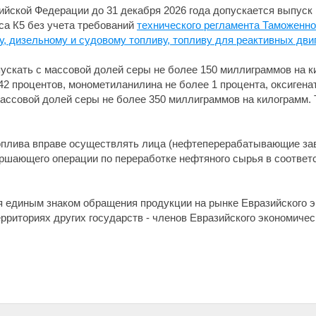
сийской Федерации до 31 декабря 2026 года допускается выпуск
са К5 без учета требований
технического регламента Таможенно
 дизельному и судовому топливу, топливу для реактивных двига
ускать с массовой долей серы не более 150 миллиграммов на к
2 процентов, монометиланилина не более 1 процента, оксигенат
ассовой долей серы не более 350 миллиграммов на килограмм. 
оплива вправе осуществлять лица (нефтеперерабатывающие за
ершающего операции по переработке нефтяного сырья в соответ
 единым знаком обращения продукции на рынке Евразийского э
риториях других государств - членов Евразийского экономичес