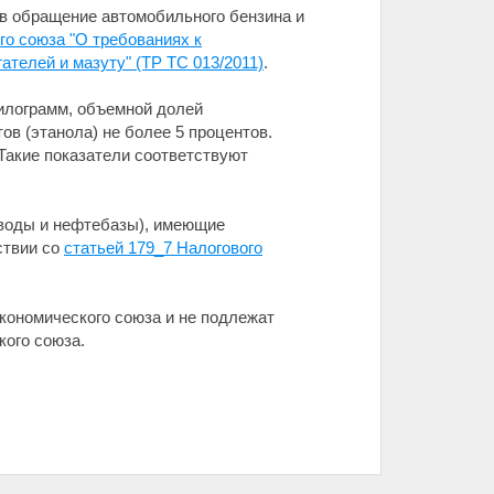
 в обращение автомобильного бензина и
го союза "О требованиях к
телей и мазуту" (ТР ТС 013/2011)
.
илограмм, объемной долей
ов (этанола) не более 5 процентов.
Такие показатели соответствуют
воды и нефтебазы), имеющие
ствии со
статьей 179_7 Налогового
кономического союза и не подлежат
кого союза.