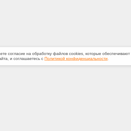
аете согласие на обработку файлов сооkiеs, которые обеспечивают
йта, и соглашаетесь с
Политикой конфиденциальности
.
ная информация
Сервисы
:
Специализированные онлайн-
издания
-87-81
Регулярная новостная рассылка
kan@yandex.ru