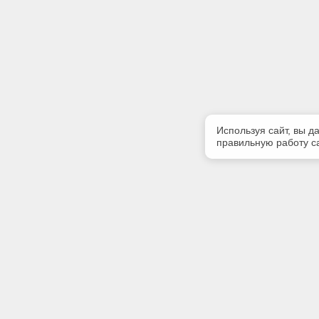
Используя сайт, вы д
правильную работу са
Полезная информация
Контакт
Контакты
Телефон
(3902) 35
Наши партнеры
E-mail:
Статус систем «Техэксперт»
grandaba