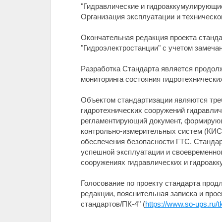
"Гидравлические и гидроаккумулирующие
Организация эксплуатации и техническо
Окончательная редакция проекта станда
"Гидроэлектростанции" c учетом замеча
Разработка Стандарта является продолж
мониторинга состояния гидротехнически
Объектом стандартизации являются тре
гидротехнических сооружений гидравли
регламентирующий документ, формирующ
контрольно-измерительных систем (КИС)
обеспечения безопасности ГТС. Стандар
успешной эксплуатации и своевременног
сооружениях гидравлических и гидроак
Голосование по проекту стандарта продл
редакции, пояснительная записка и про
стандартов/ПК-4" (
https://www.so-ups.ru/