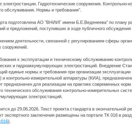
 электростанции. Гидротехнические сооружения. Контрольно-и
го обслуживания. Нормы и требования".
рта подготовлена АО "ВНИИГ имени Б.Е.Веденеева" по плану р
ний и предложений, поступивших в ходе публичного обсуждения
ением деятельности, связанной с регулированием сферы орган
х сооружений.
бования к эксплуатации и техническому обслуживанию контрол
ческих и гидроаккумулирующих электростанций. Внедрение Стан
ий единые нормы и требования при организации эксплуатации
 и контрольно-измерительной аппаратуры (КИА), предназначен
т предназначен для реализации на практике современных норм
о технического обслуживания контрольно-измерительных систе
кумулирующих электростанций.
ится до 29.06.2026. Текст проекта стандарта в окончательной р
ект экспертного заключения размещены на портале ТК 016 в раз
tk016
).