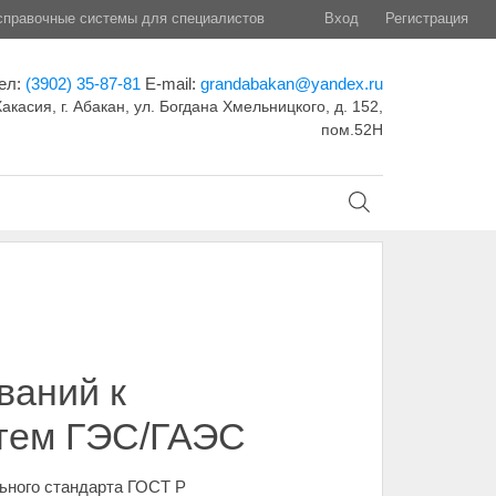
правочные системы для специалистов
Вход
Регистрация
ел:
(3902) 35-87-81
E-mail:
grandabakan@yandex.ru
акасия, г. Абакан, ул. Богдана Хмельницкого, д. 152,
пом.52Н
ваний к
стем ГЭС/ГАЭС
льного стандарта ГОСТ Р