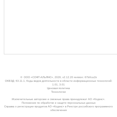
©
ООО «СОФТ-АЛЬЯНС»
, 2026, v2.12.20 revision: 67b0ca1b
ОКВЭД: 63.11.1, Коды видов деятельности в области информационных технологий:
1.01, 3.01
Ценовая политика
Технологии
Исключительные авторские и смежные права принадлежат АО «Кодекс».
Положение по обработке и защите персональных данных
Справка о регистрации продуктов АО «Кодекс» в Реестре российского программного
обеспечения