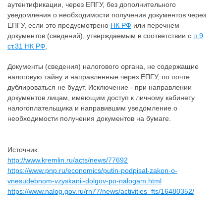
аутентификации, через ЕПГУ, без дополнительного
уведомления о необходимости получения документов через
ЕПГУ, если это предусмотрено
НК РФ
или перечнем
документов (сведений), утверждаемым в соответствии с
п.9
ст.31 НК РФ
.
Документы (сведения) налогового органа, не содержащие
налоговую тайну и направленные через ЕПГУ, по почте
дублироваться не будут. Исключение - при направлении
документов лицам, имеющим доступ к личному кабинету
налогоплательщика и направившим уведомление о
необходимости получения документов на бумаге.
Источник:
http://www.kremlin.ru/acts/news/77692
https://www.pnp.ru/economics/putin-podpisal-zakon-o-
vnesudebnom-vzyskanii-dolgov-po-nalogam.html
https://www.nalog.gov.ru/rn77/news/activities_fts/16480352/