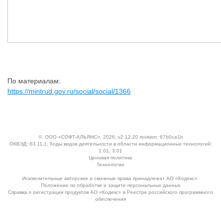
По материалам:
https://mintrud.gov.ru/social/social/1366
©
ООО «СОФТ-АЛЬЯНС»
, 2026, v2.12.20 revision: 67b0ca1b
ОКВЭД: 63.11.1, Коды видов деятельности в области информационных технологий:
1.01, 3.01
Ценовая политика
Технологии
Исключительные авторские и смежные права принадлежат АО «Кодекс».
Положение по обработке и защите персональных данных
Справка о регистрации продуктов АО «Кодекс» в Реестре российского программного
обеспечения