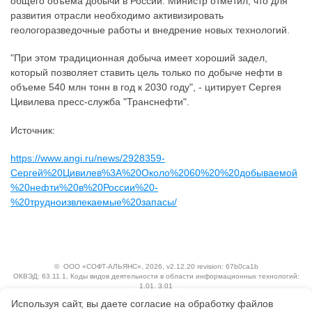
общего объема добычи в России. Министр отметил, что для
развития отрасли необходимо активизировать
геологоразведочные работы и внедрение новых технологий.
"При этом традиционная добыча имеет хороший задел,
который позволяет ставить цель только по добыче нефти в
объеме 540 млн тонн в год к 2030 году", - цитирует Сергея
Цивилева пресс-служба "Транснефти".
Источник:
https://www.angi.ru/news/2928359-
Сергей%20Цивилев%3A%20Около%2060%20%20добываемой
%20нефти%20в%20России%20-
%20трудноизвлекаемые%20запасы/
©
ООО «СОФТ-АЛЬЯНС»
, 2026, v2.12.20 revision: 67b0ca1b
ОКВЭД: 63.11.1, Коды видов деятельности в области информационных технологий:
1.01, 3.01
Ценовая политика
Используя сайт, вы даете согласие на обработку файлов
Технологии