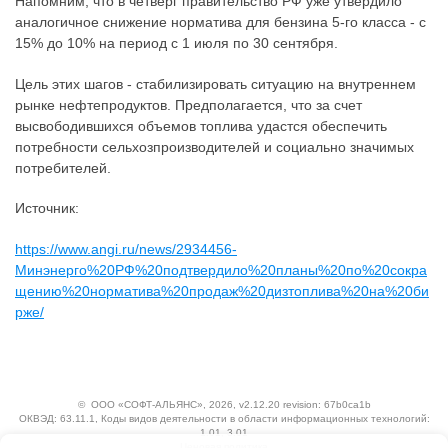
Напомним, что в четверг правительство РФ уже утвердило
аналогичное снижение норматива для бензина 5-го класса - с
15% до 10% на период с 1 июля по 30 сентября.
Цель этих шагов - стабилизировать ситуацию на внутреннем
рынке нефтепродуктов. Предполагается, что за счет
высвободившихся объемов топлива удастся обеспечить
потребности сельхозпроизводителей и социально значимых
потребителей.
Источник:
https://www.angi.ru/news/2934456-
Минэнерго%20РФ%20подтвердило%20планы%20по%20сокра
щению%20норматива%20продаж%20дизтоплива%20на%20би
рже/
©
ООО «СОФТ-АЛЬЯНС»
, 2026, v2.12.20 revision: 67b0ca1b
ОКВЭД: 63.11.1, Коды видов деятельности в области информационных технологий:
1.01, 3.01
Ценовая политика