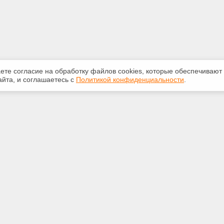
аете согласие на обработку файлов сооkiеs, которые обеспечивают
йта, и соглашаетесь с
Политикой конфиденциальности
.
ная информация
Сервисы
:
Специализированные онлайн-
издания
-87-81
Регулярная новостная рассылка
kan@yandex.ru
Служба поддержки пользователей
«Кодекс» и «Техэксперт»