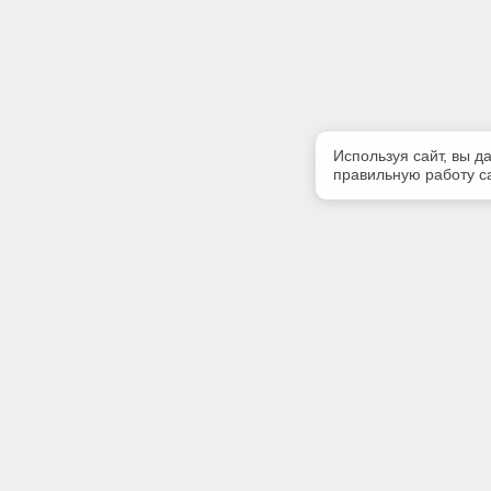
Используя сайт, вы д
правильную работу са
Полезная информация
Контакт
Контакты
Телефон
(3902) 35
Наши партнеры
E-mail:
Статус систем «Техэксперт»
grandaba
Адрес: