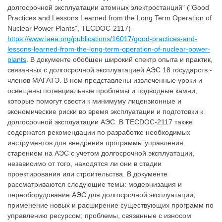
долгосрочной эксплуатации атомных электростанций" ("Good
Practices and Lessons Learned from the Long Term Operation of
Nuclear Power Plants", TECDOC-2117) -
https://www.iaea.org/publications/16017/good-practices-and-
lessons-learned-from-the-long-term-operation-of-nuclear-power-
plants
. В документе обобщен широкий спектр опыта и практик,
связанных с долгосрочной эксплуатацией АЭС 18 государств -
членов МАГАТЭ. В нем представлены извлеченные уроки и
освещены потенциальные проблемы и подводные камни,
которые помогут свести к минимуму лицензионные и
экономические риски во время эксплуатации и подготовки к
долгосрочной эксплуатации АЭС. В TECDOC-2117 также
содержатся рекомендации по разработке необходимых
инструментов для внедрения программы управления
старением на АЭС с учетом долгосрочной эксплуатации,
независимо от того, находятся ли они в стадии
проектирования или строительства. В документе
рассматриваются следующие темы: модернизация и
переоборудование АЭС для долгосрочной эксплуатации;
применение новых и расширение существующих программ по
управлению ресурсом; проблемы, связанные с износом