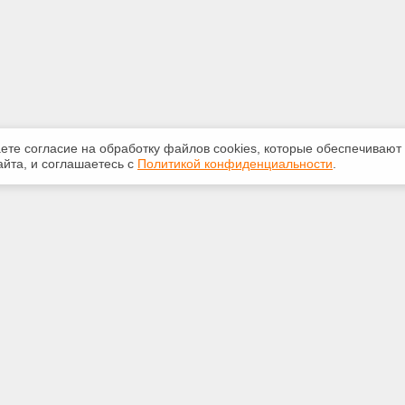
аете согласие на обработку файлов сооkiеs, которые обеспечивают
йта, и соглашаетесь с
Политикой конфиденциальности
.
ная информация
Сервисы
:
Специализированные онлайн-
издания
-87-81
Регулярная новостная рассылка
kan@yandex.ru
Служба поддержки пользователей
«Кодекс» и «Техэксперт»