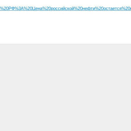
инфин%20РФ%3A%20Цена%20российской%20нефти%20остается%20