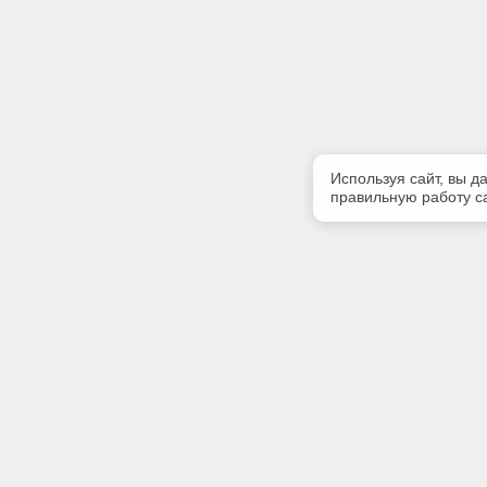
Используя сайт, вы д
правильную работу са
Полезная информация
Контакт
Контакты
Телефон
(3902) 35
Наши партнеры
E-mail:
Статус систем «Техэксперт»
grandaba